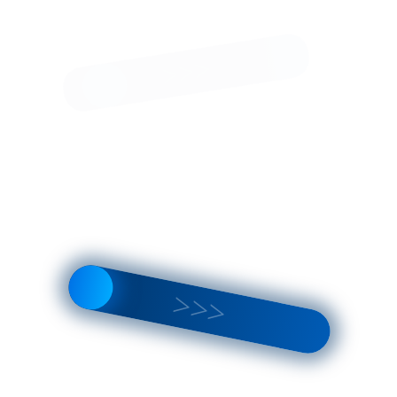
ВСКРЫТИЕ АВТОМОБИЛЕЙ
В КРАСНОСЕЛЬСКОМ РАЙОНЕ
САНКТ-ПЕТЕРБУРГА
 замков автомобилей без повреждений
прибытие мастеров - от 15 минут
 специалисты со стажем
блем с машиной решаем на месте
79315979930
круглосуточно - 24/7