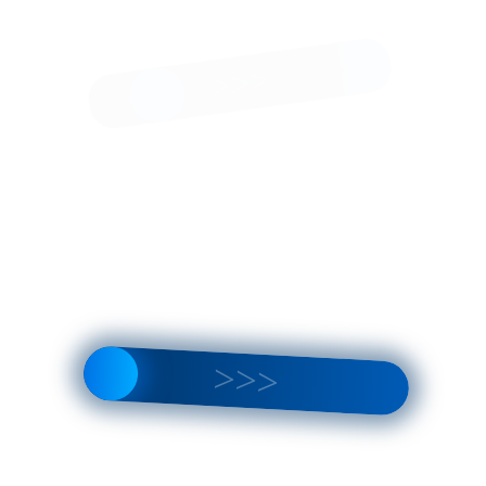
ВЫЕЗДНОЙ
ШИНОМОНТАЖ
В КАЛИНИНСКОМ РАЙОН
САНКТ-ПЕТЕРБУРГА
 от 15 минут после звонка
замена колёс автомобиля в любом месте
9315979930
круглосуточно - 24/7